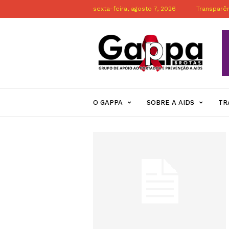
sexta-feira, agosto 7, 2026
Transparê
Gappa
Brotas
Portal
Oficial
O GAPPA
SOBRE A AIDS
TR