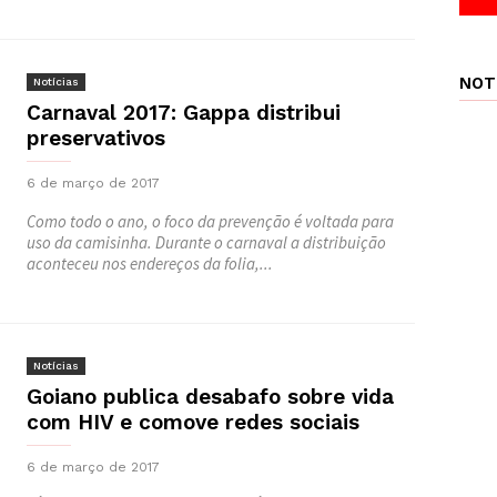
NOT
Notícias
Carnaval 2017: Gappa distribui
preservativos
6 de março de 2017
Como todo o ano, o foco da prevenção é voltada para
uso da camisinha. Durante o carnaval a distribuição
aconteceu nos endereços da folia,...
Notícias
Goiano publica desabafo sobre vida
com HIV e comove redes sociais
6 de março de 2017