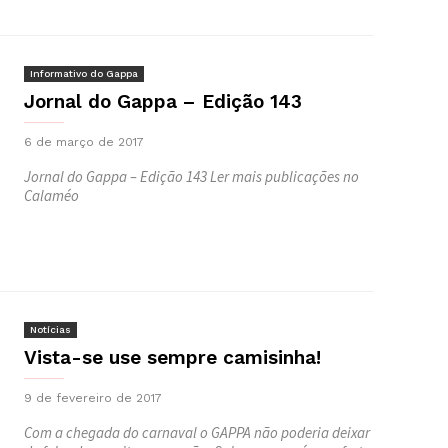
Informativo do Gappa
Jornal do Gappa – Edição 143
6 de março de 2017
Jornal do Gappa – Edição 143 Ler mais publicações no
Calaméo
Notícias
Vista-se use sempre camisinha!
9 de fevereiro de 2017
Com a chegada do carnaval o GAPPA não poderia deixar