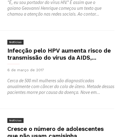
"É, eu sou portador do vírus HIV." É assim que o
goiano Geovanni Henrique começou um texto que
chamou a atenção nas redes sociais. Ao contar...
Notícias
Infecção pelo HPV aumenta risco de
transmissão do vírus da AIDS,...
6 de março de 2017
Cerca de 500 mil mulheres são diagnosticadas
anualmente com câncer do colo de útero. Metade dessas
pacientes morre por causa da doença. Nove em...
Notícias
Cresce o número de adolescentes
que não usam camisinha