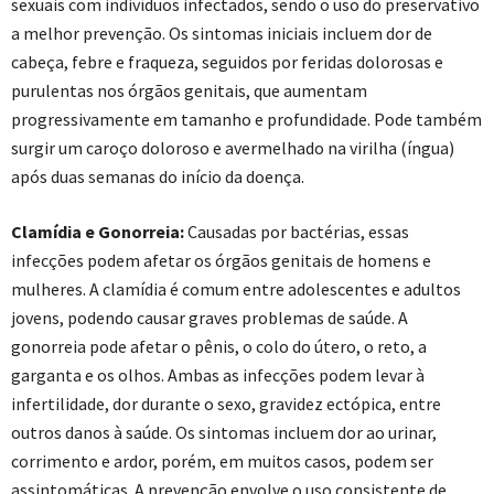
sexuais com indivíduos infectados, sendo o uso do preservativo
a melhor prevenção. Os sintomas iniciais incluem dor de
cabeça, febre e fraqueza, seguidos por feridas dolorosas e
purulentas nos órgãos genitais, que aumentam
progressivamente em tamanho e profundidade. Pode também
surgir um caroço doloroso e avermelhado na virilha (íngua)
após duas semanas do início da doença.
Clamídia e Gonorreia:
Causadas por bactérias, essas
infecções podem afetar os órgãos genitais de homens e
mulheres. A clamídia é comum entre adolescentes e adultos
jovens, podendo causar graves problemas de saúde. A
gonorreia pode afetar o pênis, o colo do útero, o reto, a
garganta e os olhos. Ambas as infecções podem levar à
infertilidade, dor durante o sexo, gravidez ectópica, entre
outros danos à saúde. Os sintomas incluem dor ao urinar,
corrimento e ardor, porém, em muitos casos, podem ser
assintomáticas. A prevenção envolve o uso consistente de